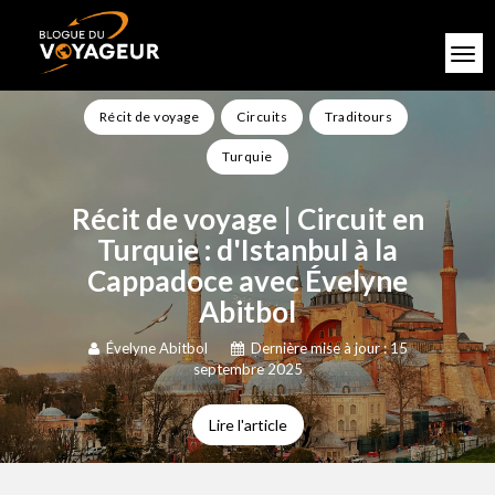
Récit de voyage
Circuits
Traditours
Turquie
Récit de voyage | Circuit en
Turquie : d'Istanbul à la
Cappadoce avec Évelyne
Abitbol
Évelyne Abitbol
Dernière mise à jour : 15
septembre 2025
Lire l'article