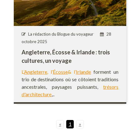
La rédaction du Blogue du voyageur
28
octobre 2025
Angleterre, Écosse & Irlande : trois
cultures, un voyage
L’
Angleterre
, l’
Écosse
&
l’
Irlan
de
forment un
trio de destinations où se côtoient traditions
ancestrales, paysages puissants,
trésors
d'architecture
,..
«
1
»