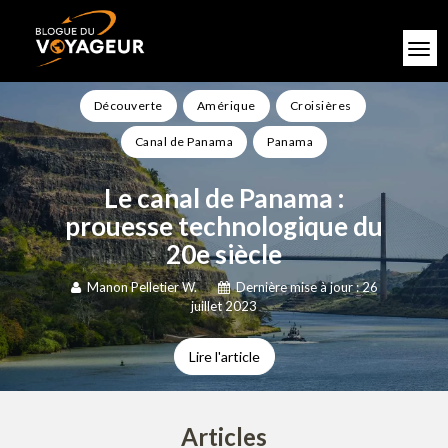
Découverte
Amérique
Croisières
Canal de Panama
Panama
Le canal de Panama :
prouesse technologique du
20e siècle
Manon Pelletier W.
Dernière mise à jour : 26
juillet 2023
Lire l'article
Articles