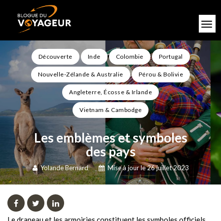
Découverte
Inde
Colombie
Portugal
Nouvelle-Zélande & Australie
Pérou & Bolivie
Angleterre, Écosse & Irlande
Vietnam & Cambodge
Les emblèmes et symboles
des pays
Yolande Bernard
Mise à jour le 26 juillet 2023
Le drapeau et les armoiries constituent les symboles officiels