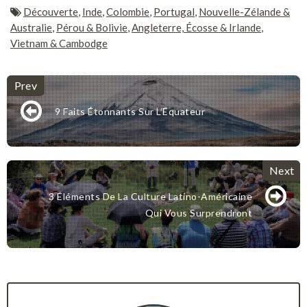
Découverte
,
Inde
,
Colombie
,
Portugal
,
Nouvelle-Zélande &
Australie
,
Pérou & Bolivie
,
Angleterre, Écosse & Irlande
,
Vietnam & Cambodge
9 Faits Étonnants Sur L’Équateur
3 Éléments De La Culture Latino-Américaine
Qui Vous Surprendront