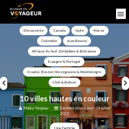
Découverte
Canada
Italie
Maroc
Colombie
Scandinavie
Afrique du Sud, Zimbabwe & Botswana
Espagne & Portugal
Croatie, Bosnie-Herzégovine & Monténégro
Chili & Bolivie
10 villes hautes en couleur
Maïka Yargeau
Dernière mise à jour : 26 juillet
2023
Lire l'article