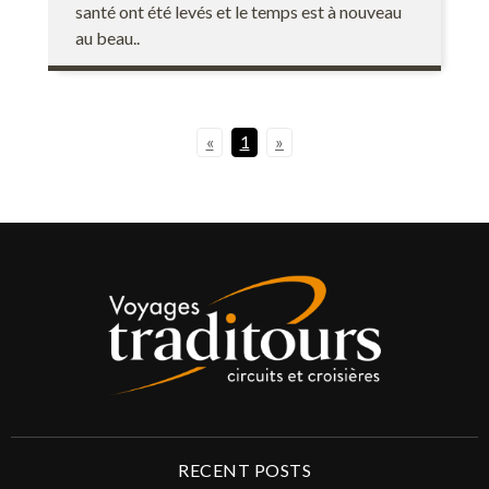
santé ont été levés et le temps est à nouveau
au beau..
«
1
»
RECENT POSTS