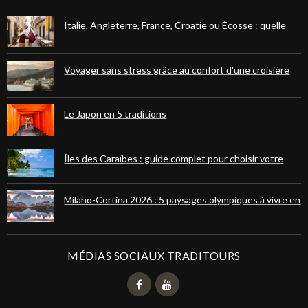
Italie, Angleterre, France, Croatie ou Écosse : quelle
destination européenne choisir pour votre prochain
voyage ?
Voyager sans stress grâce au confort d'une croisière
fluviale ou maritime
Le Japon en 5 traditions
Îles des Caraïbes : guide complet pour choisir votre
paradis tropical
Milano-Cortina 2026 : 5 paysages olympiques à vivre en
randonnées dans les Dolomites et les Alpes
MÉDIAS SOCIAUX TRADITOURS