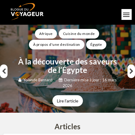
Afrique
Cuisine du monde
À propos d'une destination
Égypte
À la découverte des saveurs
de l’Égypte
Yolande Bernard
Dernière mise à jour : 16 mars
2026
Lire l'article
Articles