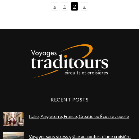
«
1
2
»
RECENT POSTS
Italie, Angleterre, France, Croatie ou Écosse : quelle
destination européenne choisir pour votre prochain
voyage ?
Voyager sans stress grâce au confort d'une croisière